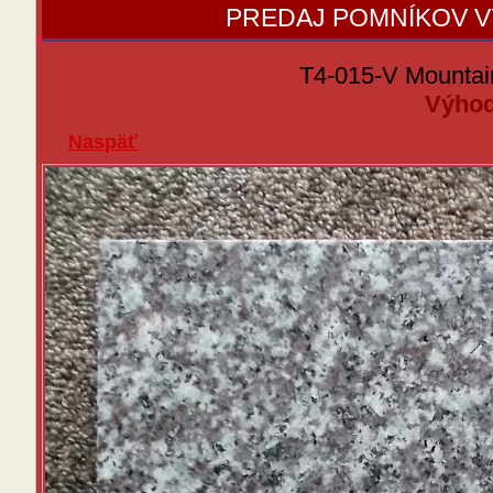
PREDAJ POMNÍKOV 
T4-015-V Mountai
Výhod
Naspäť