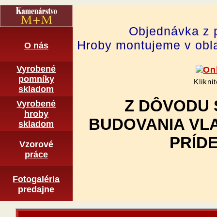
Objednávka z 
Hroby montujeme v obla
O nás
Vyrobené
pomní­ky
Klikni
skladom
Z DÔVODU 
Vyrobené
hroby
BUDOVANIA VL
skladom
PRÍDE
Vzorové
práce
Fotogaléria
predajne