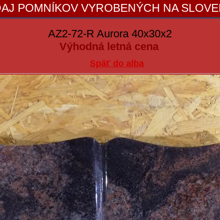
AJ POMNÍKOV VYROBENÝCH NA SLOV
AZ2-72-R Aurora 40x30x2
Výhodná letná cena
Späť do alba