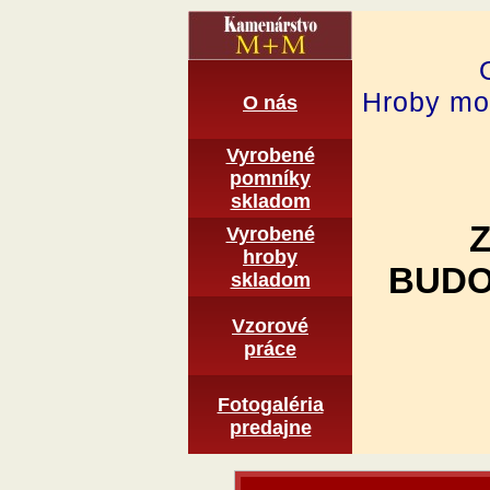
Hroby mon
O nás
Vyrobené
pomní­ky
skladom
Vyrobené
hroby
BUDO
skladom
Vzorové
práce
Fotogaléria
predajne