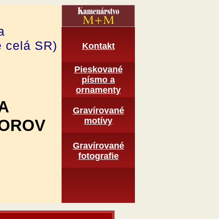
a
e celá SR)
Kontakt
Pieskované
pí­smo a
ornamenty
A
Gravírované
motí­vy
TOROV
Graví­rované
fotografie