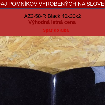
AJ POMNÍKOV VYROBENÝCH NA SLOV
AZ2-58-R Black 40x30x2
Výhodná letná cena
Späť do alba