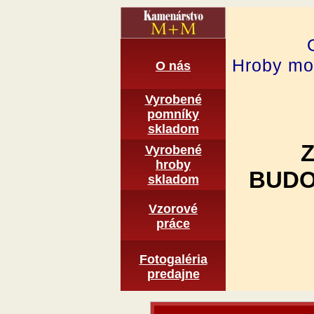
Hroby mon
O nás
Vyrobené
pomní­ky
skladom
Vyrobené
hroby
BUDO
skladom
Vzorové
práce
Fotogaléria
predajne