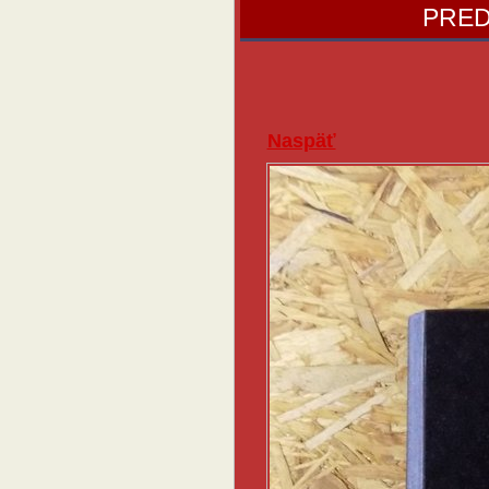
PRED
Naspäť