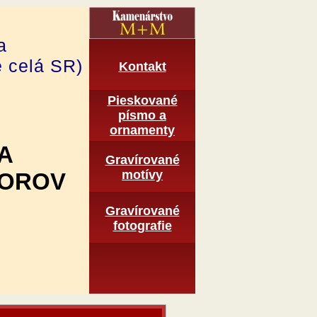
a
e celá SR)
Kontakt
Pieskované
pí­smo a
ornamenty
A
Gravírované
motí­vy
TOROV
Graví­rované
fotografie