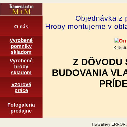
Objednávka z 
Hroby montujeme v obla
O nás
Vyrobené
pomní­ky
Klikni
skladom
Z DÔVODU 
Vyrobené
hroby
BUDOVANIA VL
skladom
PRÍDE
Vzorové
práce
Fotogaléria
predajne
HwGallery ERROR: Im