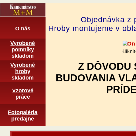
Objednávka z 
Hroby montujeme v obla
O nás
Vyrobené
pomní­ky
Klikni
skladom
Z DÔVODU 
Vyrobené
hroby
BUDOVANIA VL
skladom
PRÍDE
Vzorové
práce
Fotogaléria
predajne