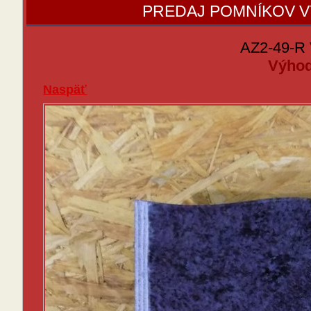
PREDAJ POMNÍKOV 
AZ2-49-R 
Výhod
Naspäť