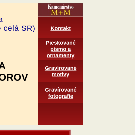
a
e celá SR)
Kontakt
Pieskované
pí­smo a
ornamenty
A
Gravírované
motí­vy
TOROV
Graví­rované
fotografie