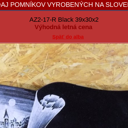
AJ POMNÍKOV VYROBENÝCH NA SLOV
AZ2-17-R Black 39x30x2
Výhodná letná cena
Späť do alba