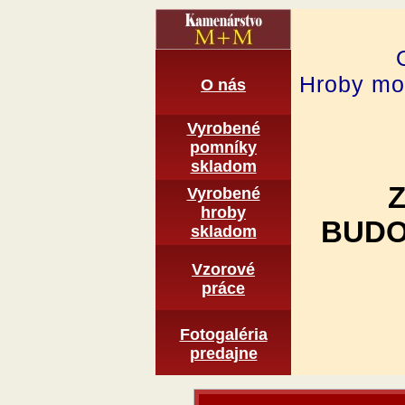
Hroby mon
O nás
Vyrobené
pomní­ky
skladom
Vyrobené
hroby
BUDO
skladom
Vzorové
práce
Fotogaléria
predajne