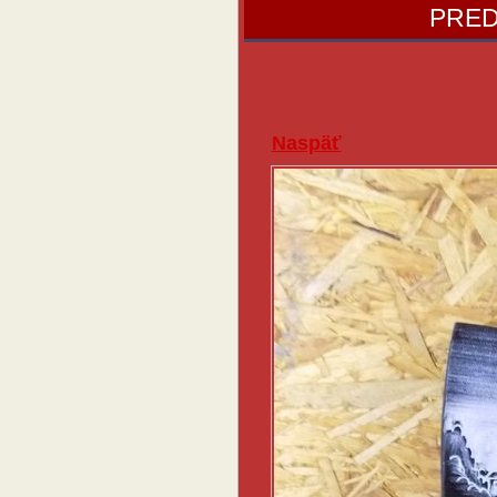
PRED
Naspäť