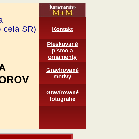
a
e celá SR)
Kontakt
Pieskované
pí­smo a
ornamenty
A
Gravírované
motí­vy
TOROV
Graví­rované
fotografie