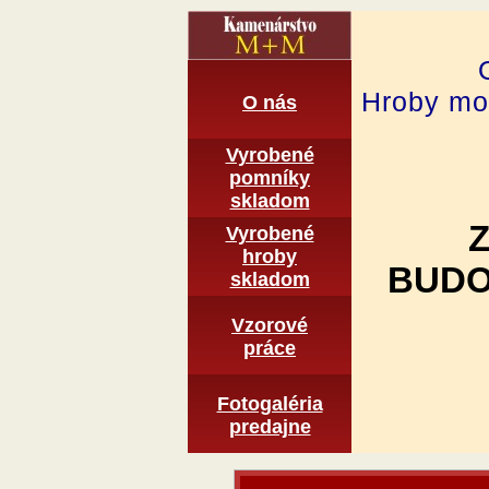
Hroby mon
O nás
Vyrobené
pomní­ky
skladom
Vyrobené
hroby
BUDO
skladom
Vzorové
práce
Fotogaléria
predajne