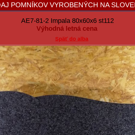
AJ POMNÍKOV VYROBENÝCH NA SLOV
AE7-81-2 Impala 80x60x6 st112
Výhodná letná cena
Späť do alba