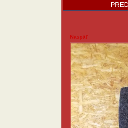
PRED
Naspäť