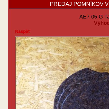
PREDAJ POMNÍKOV 
AE7-05-G T
Výhod
Naspäť