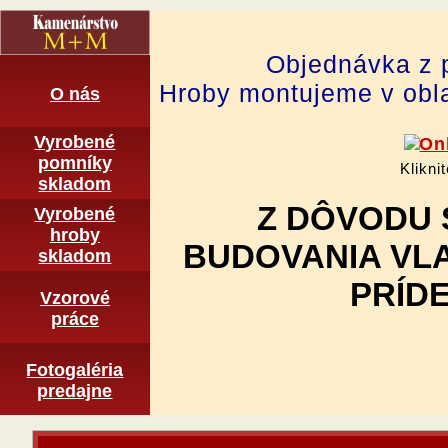
Objednávka z 
Hroby montujeme v obla
O nás
Vyrobené
pomní­ky
Klikni
skladom
Z DÔVODU 
Vyrobené
hroby
BUDOVANIA VL
skladom
PRÍDE
Vzorové
práce
Fotogaléria
predajne