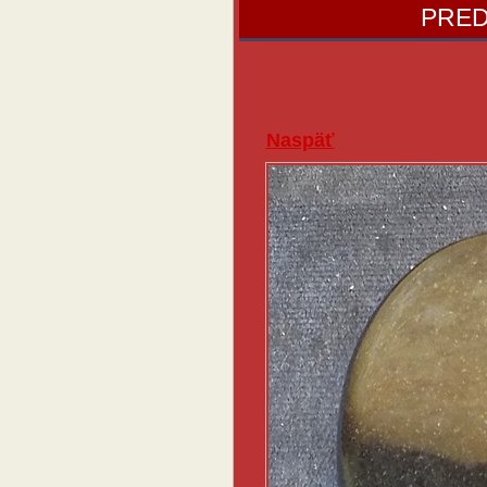
PRED
Naspäť