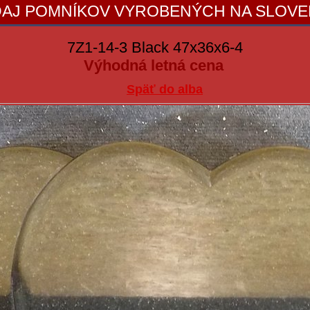
AJ POMNÍKOV VYROBENÝCH NA SLOV
7Z1-14-3 Black 47x36x6-4
Výhodná letná cena
Späť do alba