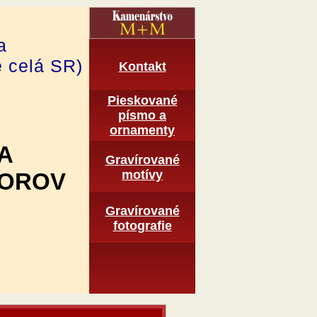
a
e celá SR)
Kontakt
Pieskované
pí­smo a
ornamenty
A
Gravírované
motí­vy
TOROV
Graví­rované
fotografie