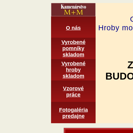
Hroby mon
O nás
Vyrobené
pomní­ky
skladom
Vyrobené
hroby
BUDO
skladom
Vzorové
práce
Fotogaléria
predajne