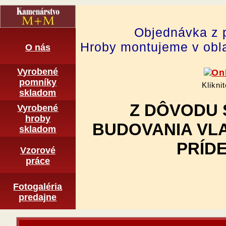
Objednávka z 
Hroby montujeme v obla
O nás
Vyrobené
pomní­ky
Klikni
skladom
Z DÔVODU 
Vyrobené
hroby
BUDOVANIA VL
skladom
PRÍDE
Vzorové
práce
Fotogaléria
predajne