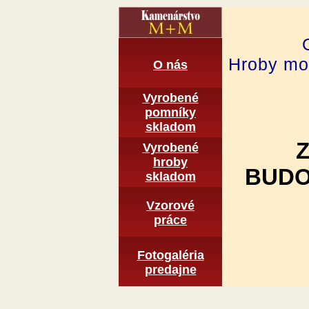
Hroby mon
O nás
Vyrobené
pomní­ky
skladom
Vyrobené
hroby
BUDO
skladom
Vzorové
práce
Fotogaléria
predajne