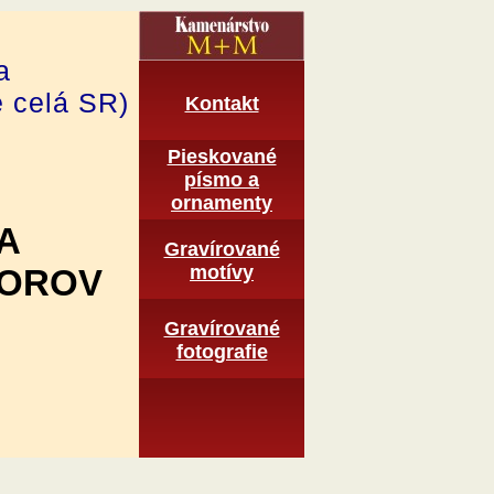
a
e celá SR)
Kontakt
Pieskované
pí­smo a
ornamenty
A
Gravírované
motí­vy
TOROV
Graví­rované
fotografie