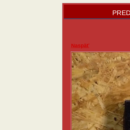
PRED
Naspäť