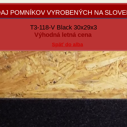
AJ POMNÍKOV VYROBENÝCH NA SLOV
T3-118-V Black 30x29x3
Výhodná letná cena
Späť do alba